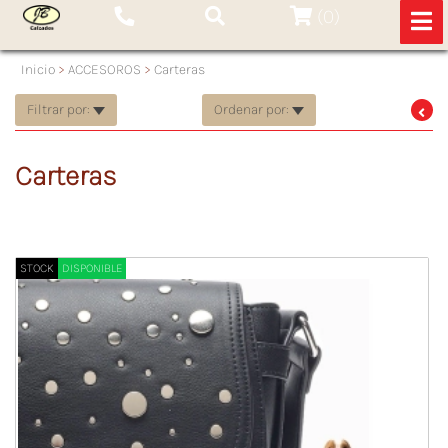
(
0
)
Inicio
>
ACCESOROS
>
Carteras
Filtrar por:
Ordenar por:
Carteras
STOCK
DISPONIBLE