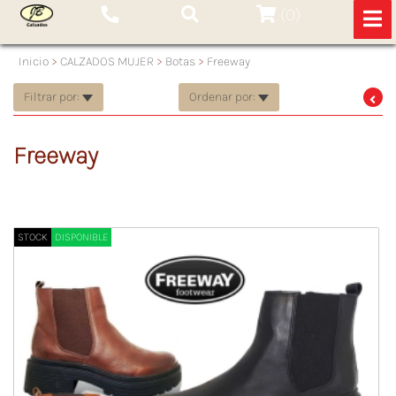
(
0
)
Inicio
>
CALZADOS MUJER
>
Botas
>
Freeway
Filtrar por:
Ordenar por:
Freeway
STOCK
DISPONIBLE