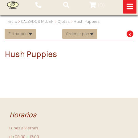
(
0
)
Inicio
>
CALZADOS MUJER
>
Ojotas
>
Hush Puppies
Filtrar por:
Ordenar por:
Hush Puppies
Horarios
Lunes a Viernes
de 09:00 a 13:00