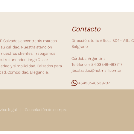
Contacto
Dirección: Julio A Roca 304 - Villa G
 JB Calzados encontrarás marcas
Belgrano.
su calidad. Nuestra atención
 nuestros clientes. Trabajamos
Córdoba, Argentina
stro fundador, Jorge Oscar
Teléfono: + 54 03546-463747
riedad y simplicidad. Calzados para
jbcalzados@hotmail.com.ar
dad. Comodidad. Elegancia.
+5493546539787
viso legal
|
Cancelación de compra