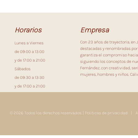
Horarios
Empresa
Con 23 años de trayectoria, en
Lunes a Viernes
destacadas y renombradas por 
de 09:00 a 13:00
garantiza el compromiso hacia
y de 17:00 a 21:00
siguiendo los conceptos de nue
Fernández, con creatividad, se
Sábados
mujeres, hombres y niños. Cali
de 09:30 a 13:30
y de 17:00 a 21:00
© 2026 Todos los derechos reservados. |
Politicas de privacidad
|
A