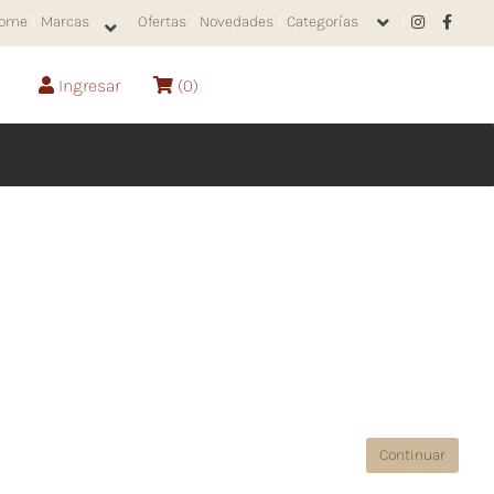
ome
|
Marcas
Ofertas
|
Novedades
|
Categorías
|
Ingresar
(
0
)
Continuar