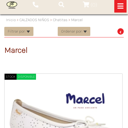
(
0
)
Inicio
>
CALZADOS NIÑOS
>
Chatitas
>
Marcel
Filtrar por:
Ordenar por:
Marcel
STOCK
DISPONIBLE