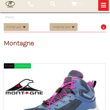
(
0
)
Inicio
Filtrar por:
Ordenar por:
Montagne
STOCK
DISPONIBLE