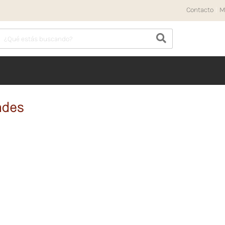
Contacto
|
M
ades