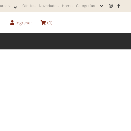
arcas
Ofertas
|
Novedades
|
Home
|
Categorías
|
Ingresar
(
0
)