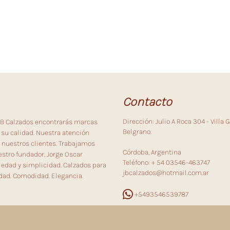
Contacto
Dirección: Julio A Roca 304 - Villa G
 JB Calzados encontrarás marcas
Belgrano.
su calidad. Nuestra atención
 nuestros clientes. Trabajamos
Córdoba, Argentina
stro fundador, Jorge Oscar
Teléfono: + 54 03546-463747
riedad y simplicidad. Calzados para
jbcalzados@hotmail.com.ar
dad. Comodidad. Elegancia.
+5493546539787