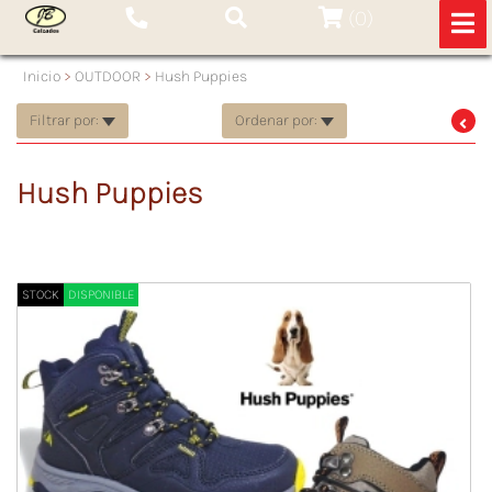
(
0
)
Inicio
>
OUTDOOR
>
Hush Puppies
Filtrar por:
Ordenar por:
Hush Puppies
STOCK
DISPONIBLE