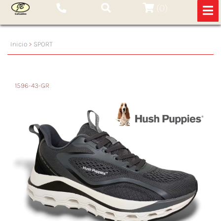
(
0
)
Inicio
>
SPORT
1596-43-GR